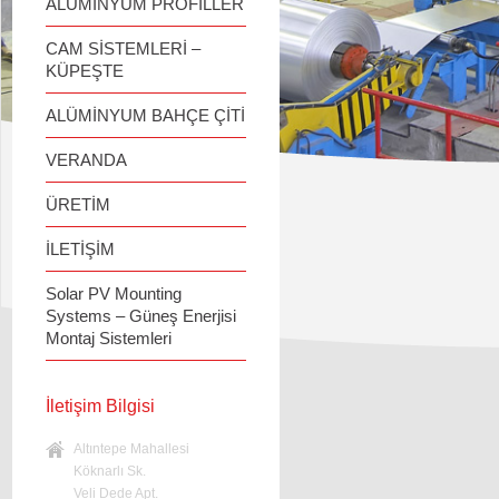
ALÜMİNYUM PROFİLLER
CAM SİSTEMLERİ –
KÜPEŞTE
ALÜMİNYUM BAHÇE ÇİTİ
VERANDA
ÜRETİM
İLETİŞİM
Solar PV Mounting
Systems – Güneş Enerjisi
Montaj Sistemleri
İletişim Bilgisi
Altıntepe Mahallesi
Köknarlı Sk.
Veli Dede Apt.