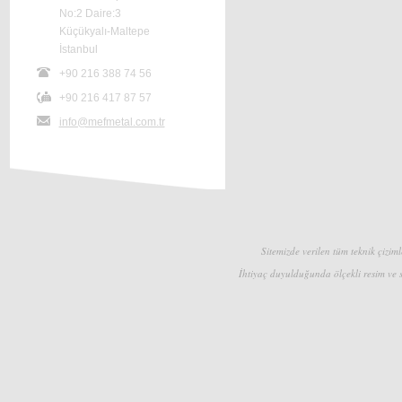
No:2 Daire:3
Küçükyalı-Maltepe
İstanbul
+90 216 388 74 56
+90 216 417 87 57
info@mefmetal.com.tr
Sitemizde verilen tüm teknik çizimle
İhtiyaç duyulduğunda ölçekli resim ve s