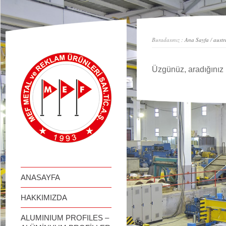
займ онлайн
Buradasınız :
Ana Sayfa
/
austr
Üzgünüz, aradığınız 
ANASAYFA
HAKKIMIZDA
ALUMINIUM PROFILES –