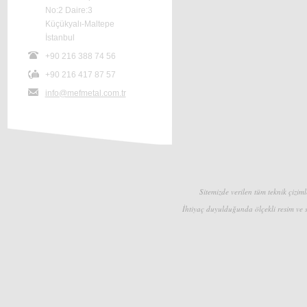
No:2 Daire:3
Küçükyalı-Maltepe
İstanbul
+90 216 388 74 56
+90 216 417 87 57
info@mefmetal.com.tr
Sitemizde verilen tüm teknik çizimle
İhtiyaç duyulduğunda ölçekli resim ve s