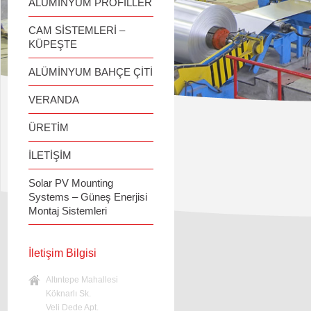
ALÜMİNYUM PROFİLLER
CAM SİSTEMLERİ –
KÜPEŞTE
ALÜMİNYUM BAHÇE ÇİTİ
VERANDA
ÜRETİM
İLETİŞİM
Solar PV Mounting
Systems – Güneş Enerjisi
Montaj Sistemleri
İletişim Bilgisi
Altıntepe Mahallesi
Köknarlı Sk.
Veli Dede Apt.