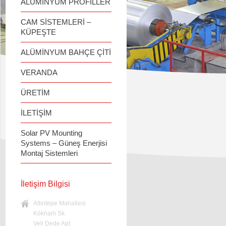
ALÜMİNYUM PROFİLLER
CAM SİSTEMLERİ –
KÜPEŞTE
ALÜMİNYUM BAHÇE ÇİTİ
VERANDA
ÜRETİM
İLETİŞİM
Solar PV Mounting
Systems – Güneş Enerjisi
Montaj Sistemleri
İletişim Bilgisi
Altıntepe Mahallesi
Köknarlı Sk.
Veli Dede Apt.