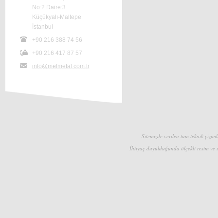
No:2 Daire:3
Küçükyalı-Maltepe
İstanbul
+90 216 388 74 56
+90 216 417 87 57
info@mefmetal.com.tr
Sitemizde verilen tüm teknik çizimle
İhtiyaç duyulduğunda ölçekli resim ve s