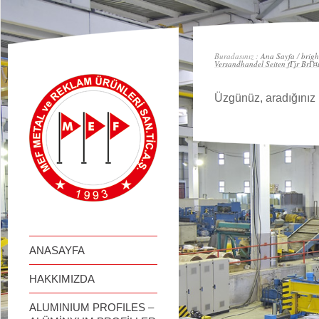
займ онлайн
Buradasınız :
Ana Sayfa
/
brigh
Versandhandel Seiten fГјr BrГ¤
Üzgünüz, aradığınız 
ANASAYFA
HAKKIMIZDA
ALUMINIUM PROFILES –