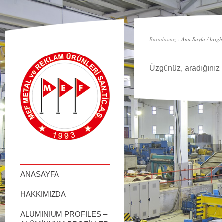
займ онлайн
Buradasınız :
Ana Sayfa
/
brigh
Üzgünüz, aradığınız 
ANASAYFA
HAKKIMIZDA
ALUMINIUM PROFILES –