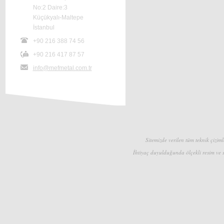
No:2 Daire:3
Küçükyalı-Maltepe
İstanbul
+90 216 388 74 56
+90 216 417 87 57
info@mefmetal.com.tr
Sitemizde verilen tüm teknik çizimle
İhtiyaç duyulduğunda ölçekli resim ve s