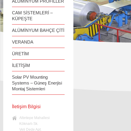
ALÜMİNYUM PROFİLLER
CAM SİSTEMLERİ –
KÜPEŞTE
ALÜMİNYUM BAHÇE ÇİTİ
VERANDA
ÜRETİM
İLETİŞİM
Solar PV Mounting
Systems – Güneş Enerjisi
Montaj Sistemleri
İletişim Bilgisi
Altıntepe Mahallesi
Köknarlı Sk.
Veli Dede Apt.