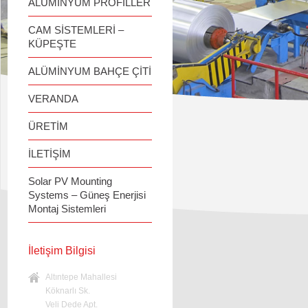
ALÜMİNYUM PROFİLLER
CAM SİSTEMLERİ –
KÜPEŞTE
ALÜMİNYUM BAHÇE ÇİTİ
VERANDA
ÜRETİM
İLETİŞİM
Solar PV Mounting
Systems – Güneş Enerjisi
Montaj Sistemleri
İletişim Bilgisi
Altıntepe Mahallesi
Köknarlı Sk.
Veli Dede Apt.