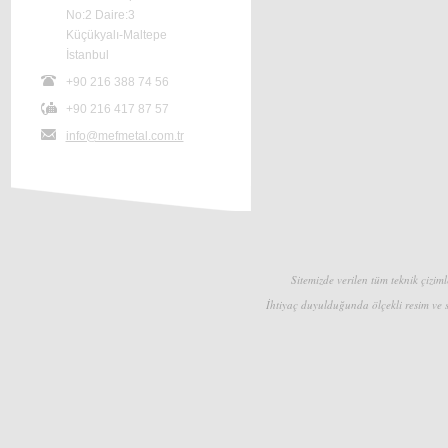
No:2 Daire:3
Küçükyalı-Maltepe
İstanbul
+90 216 388 74 56
+90 216 417 87 57
info@mefmetal.com.tr
Sitemizde verilen tüm teknik çizimle
İhtiyaç duyulduğunda ölçekli resim ve s