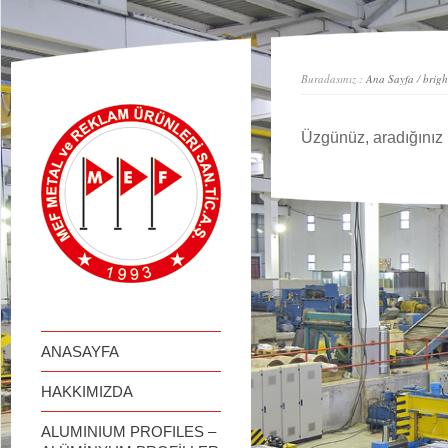
займ онлайн
Buradasınız :
Ana Sayfa
/
brigh
Üzgünüz, aradığınız 
ANASAYFA
HAKKIMIZDA
ALUMINIUM PROFILES –