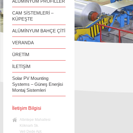
ALÜMİNYUM PROFİLLER
CAM SİSTEMLERİ –
KÜPEŞTE
ALÜMİNYUM BAHÇE ÇİTİ
VERANDA
ÜRETİM
İLETİŞİM
Solar PV Mounting
Systems – Güneş Enerjisi
Montaj Sistemleri
İletişim Bilgisi
Altıntepe Mahallesi
Köknarlı Sk.
Veli Dede Apt.