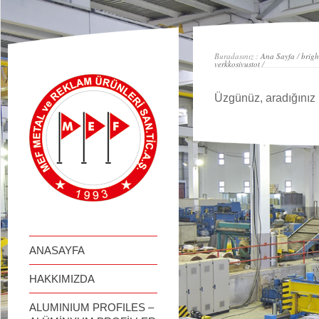
займ онлайн
Buradasınız :
Ana Sayfa
/
brigh
verkkosivustot
/
Üzgünüz, aradığınız 
ANASAYFA
HAKKIMIZDA
ALUMINIUM PROFILES –