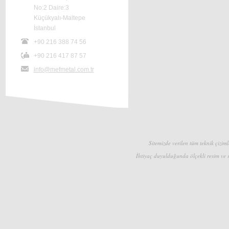
No:2 Daire:3
Küçükyalı-Maltepe
İstanbul
+90 216 388 74 56
+90 216 417 87 57
info@mefmetal.com.tr
Sitemizde verilen tüm teknik çizimle
İhtiyaç duyulduğunda ölçekli resim ve s