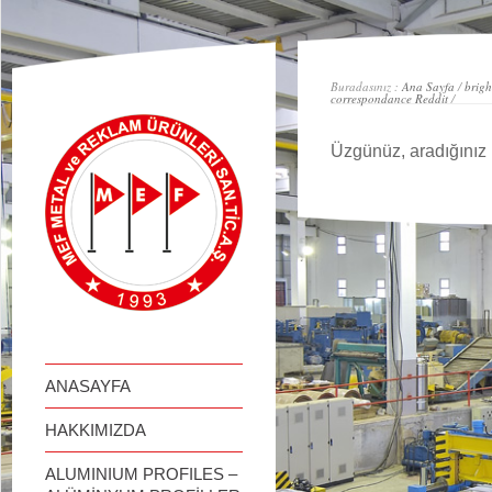
займ онлайн
Buradasınız :
Ana Sayfa
/
brigh
correspondance Reddit
/
Üzgünüz, aradığınız 
ANASAYFA
HAKKIMIZDA
ALUMINIUM PROFILES –