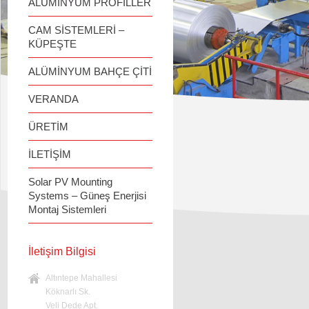
ALÜMİNYUM PROFİLLER
CAM SİSTEMLERİ –
KÜPEŞTE
ALÜMİNYUM BAHÇE ÇİTİ
VERANDA
ÜRETİM
İLETİŞİM
Solar PV Mounting
Systems – Güneş Enerjisi
Montaj Sistemleri
İletişim Bilgisi
Altıntepe Mahallesi
Köknarlı Sk.
Veli Dede Apt.