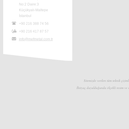
No:2 Daire:3
Küçükyalı-Maltepe
İstanbul
+90 216 388 74 56
+90 216 417 87 57
info@mefmetal.com.tr
Sitemizde verilen tüm teknik çizimle
İhtiyaç duyulduğunda ölçekli resim ve s