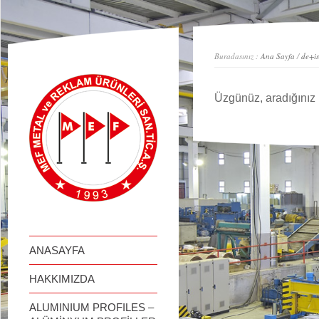
займ онлайн
Buradasınız :
Ana Sayfa
/
de+is
Üzgünüz, aradığınız 
ANASAYFA
HAKKIMIZDA
ALUMINIUM PROFILES –