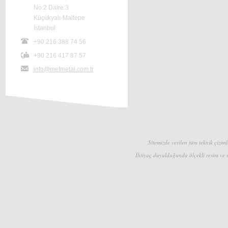
No:2 Daire:3
Küçükyalı-Maltepe
İstanbul
+90 216 388 74 56
+90 216 417 87 57
info@mefmetal.com.tr
Sitemizde verilen tüm teknik çizimle
İhtiyaç duyulduğunda ölçekli resim ve s