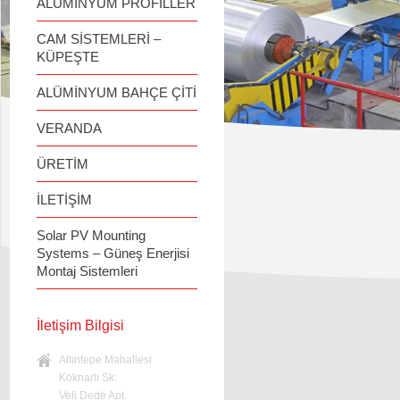
ALÜMİNYUM PROFİLLER
CAM SİSTEMLERİ –
KÜPEŞTE
ALÜMİNYUM BAHÇE ÇİTİ
VERANDA
ÜRETİM
İLETİŞİM
Solar PV Mounting
Systems – Güneş Enerjisi
Montaj Sistemleri
İletişim Bilgisi
Altıntepe Mahallesi
Köknarlı Sk.
Veli Dede Apt.