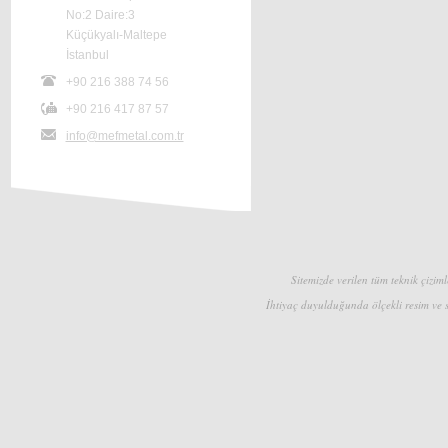
No:2 Daire:3
Küçükyalı-Maltepe
İstanbul
+90 216 388 74 56
+90 216 417 87 57
info@mefmetal.com.tr
Sitemizde verilen tüm teknik çizimle
İhtiyaç duyulduğunda ölçekli resim ve s