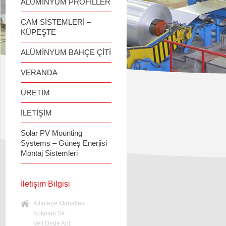
ALÜMİNYUM PROFİLLER
CAM SİSTEMLERİ –
KÜPEŞTE
ALÜMİNYUM BAHÇE ÇİTİ
VERANDA
ÜRETİM
İLETİŞİM
Solar PV Mounting
Systems – Güneş Enerjisi
Montaj Sistemleri
İletişim Bilgisi
Altıntepe Mahallesi
Köknarlı Sk.
Veli Dede Apt.