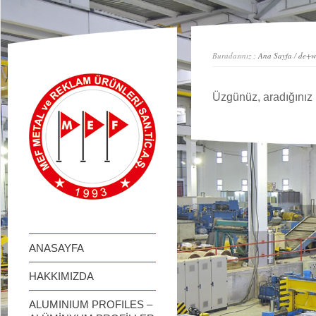
займ онлайн
Buradasınız :
Ana Sayfa
/
de+wa
Üzgünüz, aradığınız 
ANASAYFA
HAKKIMIZDA
ALUMINIUM PROFILES –