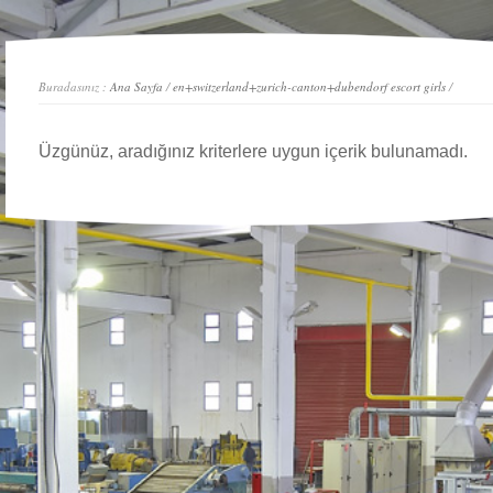
Buradasınız :
Ana Sayfa
/
en+switzerland+zurich-canton+dubendorf escort girls
/
Üzgünüz, aradığınız kriterlere uygun içerik bulunamadı.