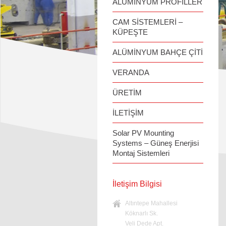
ALÜMİNYUM PROFİLLER
CAM SİSTEMLERİ –
KÜPEŞTE
ALÜMİNYUM BAHÇE ÇİTİ
VERANDA
ÜRETİM
İLETİŞİM
Solar PV Mounting
Systems – Güneş Enerjisi
Montaj Sistemleri
İletişim Bilgisi
Altıntepe Mahallesi
Köknarlı Sk.
Veli Dede Apt.