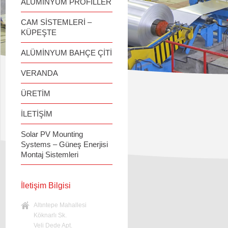
ALÜMİNYUM PROFİLLER
CAM SİSTEMLERİ –
KÜPEŞTE
ALÜMİNYUM BAHÇE ÇİTİ
VERANDA
ÜRETİM
İLETİŞİM
Solar PV Mounting
Systems – Güneş Enerjisi
Montaj Sistemleri
İletişim Bilgisi
Altıntepe Mahallesi
Köknarlı Sk.
Veli Dede Apt.