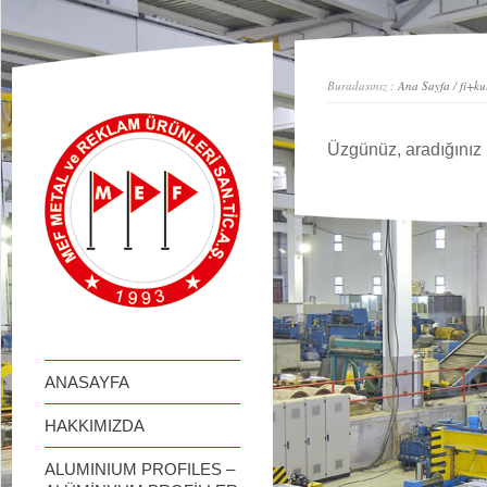
займ онлайн
Buradasınız :
Ana Sayfa
/
fi+ku
Üzgünüz, aradığınız 
ANASAYFA
HAKKIMIZDA
ALUMINIUM PROFILES –