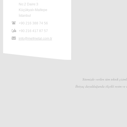
No:2 Daire:3
Küçükyalı-Maltepe
İstanbul
+90 216 388 74 56
+90 216 417 87 57
info@mefmetal.com.tr
Sitemizde verilen tüm teknik çizimle
İhtiyaç duyulduğunda ölçekli resim ve s