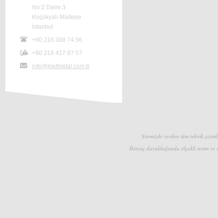
No:2 Daire:3
Küçükyalı-Maltepe
İstanbul
+90 216 388 74 56
+90 216 417 87 57
info@mefmetal.com.tr
Sitemizde verilen tüm teknik çizimle
İhtiyaç duyulduğunda ölçekli resim ve s