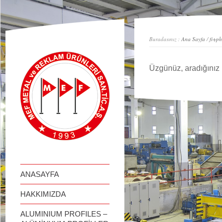
займ онлайн
Buradasınız :
Ana Sayfa
/
fi+ph
Üzgünüz, aradığınız 
ANASAYFA
HAKKIMIZDA
ALUMINIUM PROFILES –