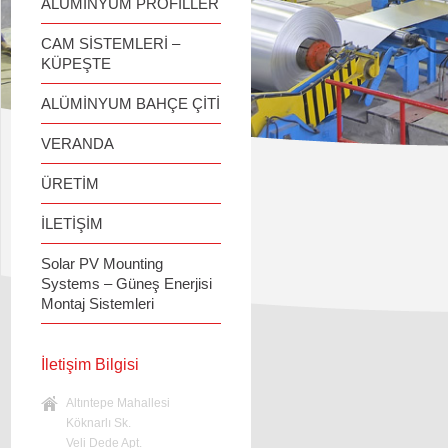
ALÜMİNYUM PROFİLLER
CAM SİSTEMLERİ –
KÜPEŞTE
ALÜMİNYUM BAHÇE ÇİTİ
VERANDA
ÜRETİM
İLETİŞİM
Solar PV Mounting
Systems – Güneş Enerjisi
Montaj Sistemleri
İletişim Bilgisi
Altıntepe Mahallesi
Köknarlı Sk.
Veli Dede Apt.