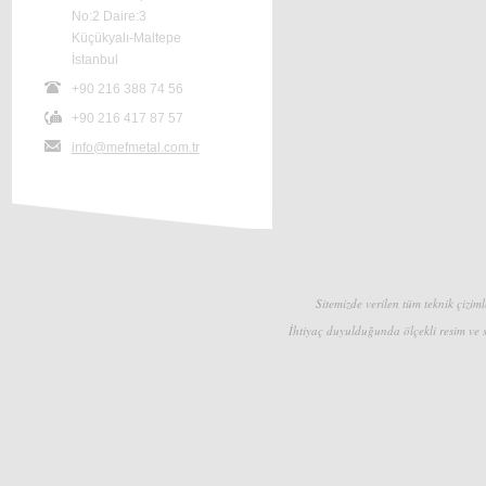
No:2 Daire:3
Küçükyalı-Maltepe
İstanbul
+90 216 388 74 56
+90 216 417 87 57
info@mefmetal.com.tr
Sitemizde verilen tüm teknik çizimle
İhtiyaç duyulduğunda ölçekli resim ve s