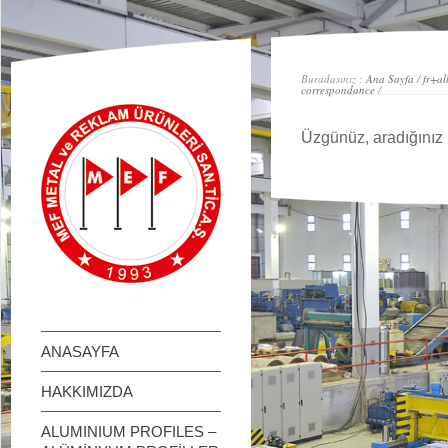
займ онлайн
Buradasınız :
Ana Sayfa
/
fr+al
correspondance
/
Üzgünüz, aradığınız 
ANASAYFA
HAKKIMIZDA
ALUMINIUM PROFILES –