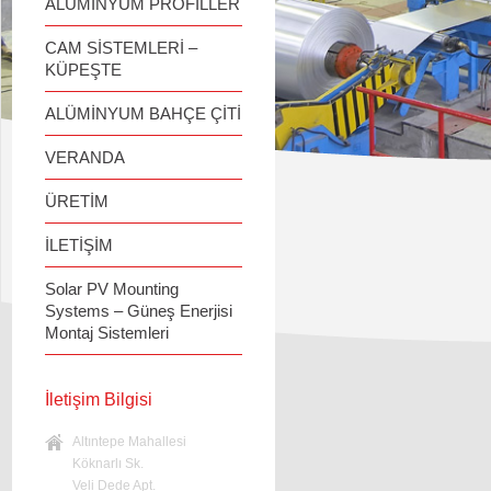
ALÜMİNYUM PROFİLLER
CAM SİSTEMLERİ –
KÜPEŞTE
ALÜMİNYUM BAHÇE ÇİTİ
VERANDA
ÜRETİM
İLETİŞİM
Solar PV Mounting
Systems – Güneş Enerjisi
Montaj Sistemleri
İletişim Bilgisi
Altıntepe Mahallesi
Köknarlı Sk.
Veli Dede Apt.