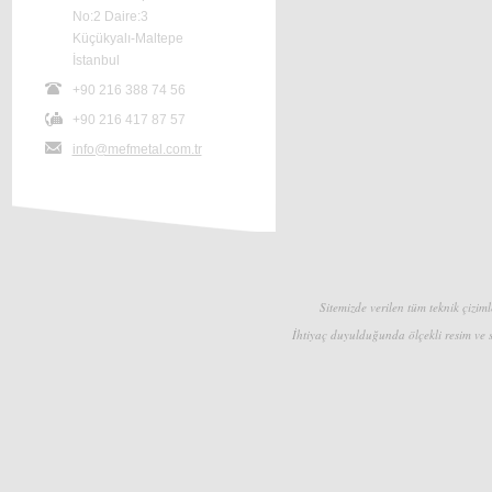
No:2 Daire:3
Küçükyalı-Maltepe
İstanbul
+90 216 388 74 56
+90 216 417 87 57
info@mefmetal.com.tr
Sitemizde verilen tüm teknik çizimle
İhtiyaç duyulduğunda ölçekli resim ve s