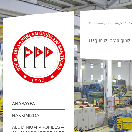
займ онлайн
Buradasınız :
Ana Sayfa
/
fr+fe
Üzgünüz, aradığınız 
ANASAYFA
HAKKIMIZDA
ALUMINIUM PROFILES –