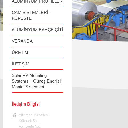
ALÜMİNYUM PROFİLLER
CAM SİSTEMLERİ –
KÜPEŞTE
ALÜMİNYUM BAHÇE ÇİTİ
VERANDA
ÜRETİM
İLETİŞİM
Solar PV Mounting
Systems – Güneş Enerjisi
Montaj Sistemleri
İletişim Bilgisi
Altıntepe Mahallesi
Köknarlı Sk.
Veli Dede Apt.