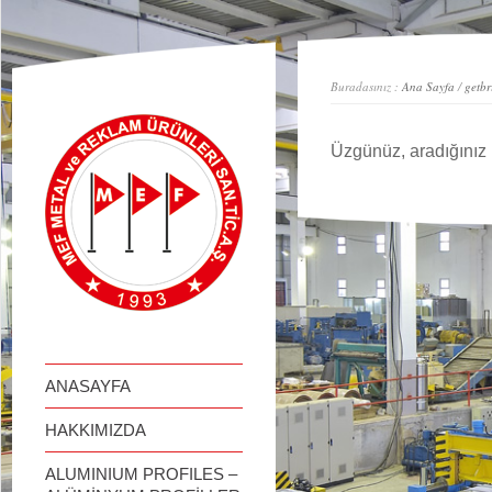
займ онлайн
Buradasınız :
Ana Sayfa
/
getbr
Üzgünüz, aradığınız 
ANASAYFA
HAKKIMIZDA
ALUMINIUM PROFILES –