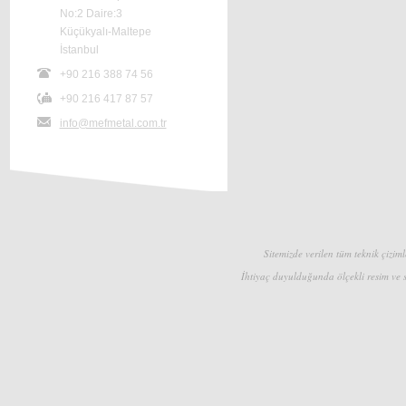
No:2 Daire:3
Küçükyalı-Maltepe
İstanbul
+90 216 388 74 56
+90 216 417 87 57
info@mefmetal.com.tr
Sitemizde verilen tüm teknik çizimle
İhtiyaç duyulduğunda ölçekli resim ve s