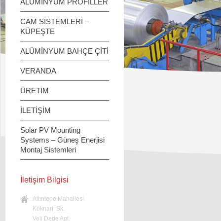
ALÜMİNYUM PROFİLLER
CAM SİSTEMLERİ –
KÜPEŞTE
ALÜMİNYUM BAHÇE ÇİTİ
VERANDA
ÜRETİM
İLETİŞİM
Solar PV Mounting
Systems – Güneş Enerjisi
Montaj Sistemleri
İletişim Bilgisi
Altıntepe Mahallesi
Köknarlı Sk.
Veli Dede Apt.