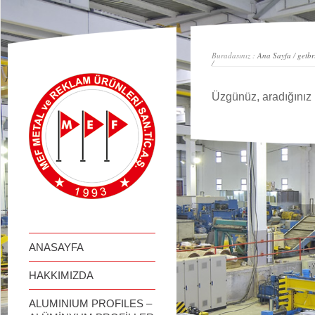
займ онлайн
Buradasınız :
Ana Sayfa
/
getbr
/
Üzgünüz, aradığınız 
ANASAYFA
HAKKIMIZDA
ALUMINIUM PROFILES –