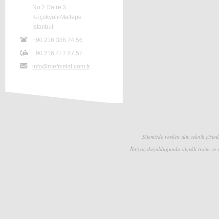
No:2 Daire:3
Küçükyalı-Maltepe
İstanbul
+90 216 388 74 56
+90 216 417 87 57
info@mefmetal.com.tr
Sitemizde verilen tüm teknik çizimle
İhtiyaç duyulduğunda ölçekli resim ve s