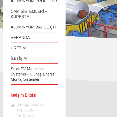
ALÜMİNYUM PROFİLLER
CAM SİSTEMLERİ –
KÜPEŞTE
ALÜMİNYUM BAHÇE ÇİTİ
VERANDA
ÜRETİM
İLETİŞİM
Solar PV Mounting
Systems – Güneş Enerjisi
Montaj Sistemleri
İletişim Bilgisi
Altıntepe Mahallesi
Köknarlı Sk.
Veli Dede Apt.