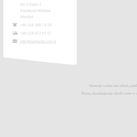
No:2 Daire:3
Küçükyalı-Maltepe
İstanbul
+90 216 388 74 56
+90 216 417 87 57
info@mefmetal.com.tr
Sitemizde verilen tüm teknik çizimle
İhtiyaç duyulduğunda ölçekli resim ve s