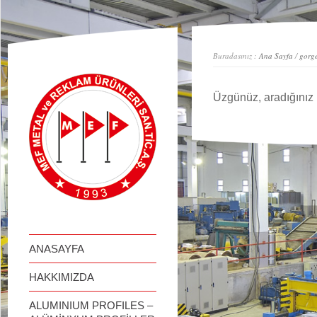
займ онлайн
Buradasınız :
Ana Sayfa
/
gorge
Üzgünüz, aradığınız 
ANASAYFA
HAKKIMIZDA
ALUMINIUM PROFILES –