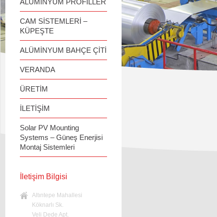
ALÜMİNYUM PROFİLLER
CAM SİSTEMLERİ –
KÜPEŞTE
ALÜMİNYUM BAHÇE ÇİTİ
VERANDA
ÜRETİM
İLETİŞİM
Solar PV Mounting
Systems – Güneş Enerjisi
Montaj Sistemleri
İletişim Bilgisi
Altıntepe Mahallesi
Köknarlı Sk.
Veli Dede Apt.