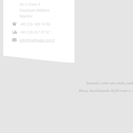
No:2 Daire:3
Küçükyalı-Maltepe
İstanbul
+90 216 388 74 56
+90 216 417 87 57
info@mefmetal.com.tr
Sitemizde verilen tüm teknik çizimle
İhtiyaç duyulduğunda ölçekli resim ve s