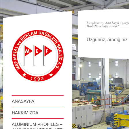
займ онлайн
Buradasınız :
Ana Sayfa
/
gorge
Mail -Bestellung Braut
/
Üzgünüz, aradığınız 
ANASAYFA
HAKKIMIZDA
ALUMINIUM PROFILES –