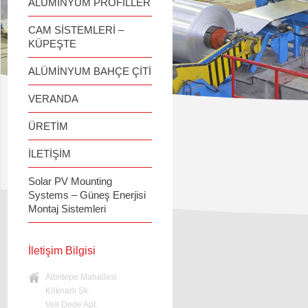
ALÜMİNYUM PROFİLLER
CAM SİSTEMLERİ –
KÜPEŞTE
ALÜMİNYUM BAHÇE ÇİTİ
VERANDA
ÜRETİM
İLETİŞİM
Solar PV Mounting
Systems – Güneş Enerjisi
Montaj Sistemleri
İletişim Bilgisi
Altıntepe Mahallesi
Köknarlı Sk.
Veli Dede Apt.