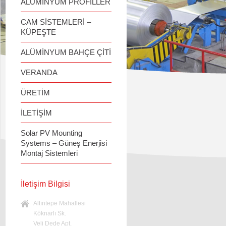
ALÜMİNYUM PROFİLLER
CAM SİSTEMLERİ –
KÜPEŞTE
ALÜMİNYUM BAHÇE ÇİTİ
VERANDA
ÜRETİM
İLETİŞİM
Solar PV Mounting
Systems – Güneş Enerjisi
Montaj Sistemleri
İletişim Bilgisi
Altıntepe Mahallesi
Köknarlı Sk.
Veli Dede Apt.