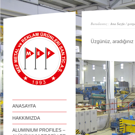
займ онлайн
Buradasınız :
Ana Sayfa
/
gorge
Üzgünüz, aradığınız 
ANASAYFA
HAKKIMIZDA
ALUMINIUM PROFILES –