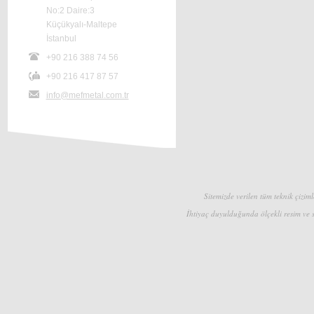
No:2 Daire:3
Küçükyalı-Maltepe
İstanbul
+90 216 388 74 56
+90 216 417 87 57
info@mefmetal.com.tr
Sitemizde verilen tüm teknik çizimle
İhtiyaç duyulduğunda ölçekli resim ve s