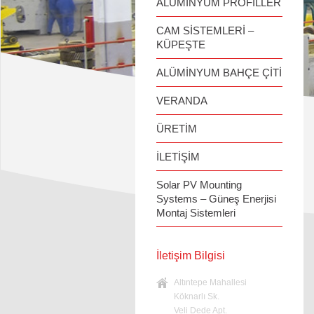
ALÜMİNYUM PROFİLLER
CAM SİSTEMLERİ –
KÜPEŞTE
ALÜMİNYUM BAHÇE ÇİTİ
VERANDA
ÜRETİM
İLETİŞİM
Solar PV Mounting
Systems – Güneş Enerjisi
Montaj Sistemleri
İletişim Bilgisi
Altıntepe Mahallesi
Köknarlı Sk.
Veli Dede Apt.