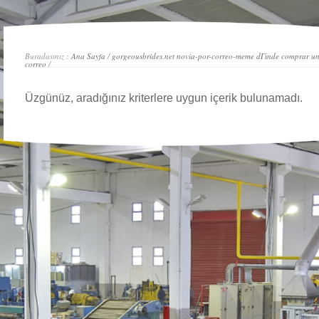
Buradasınız :
Ana Sayfa
/
gorgeousbrides.net novia-por-correo-meme dГіnde comprar un
correo
/
Üzgünüz, aradığınız kriterlere uygun içerik bulunamadı.