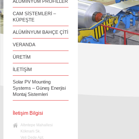
ALÜMİNYUM PROFİLLER
CAM SİSTEMLERİ –
KÜPEŞTE
ALÜMİNYUM BAHÇE ÇİTİ
VERANDA
ÜRETİM
İLETİŞİM
Solar PV Mounting
Systems – Güneş Enerjisi
Montaj Sistemleri
İletişim Bilgisi
Altıntepe Mahallesi
Köknarlı Sk.
Veli Dede Apt.