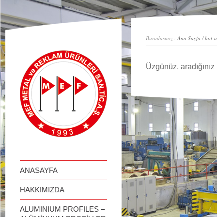
займ онлайн
Buradasınız :
Ana Sayfa
/
hot-a
Üzgünüz, aradığınız 
ANASAYFA
HAKKIMIZDA
ALUMINIUM PROFILES –