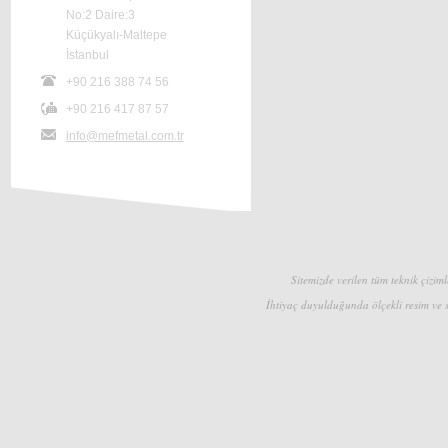
No:2 Daire:3
Küçükyalı-Maltepe
İstanbul
+90 216 388 74 56
+90 216 417 87 57
info@mefmetal.com.tr
Sitemizde verilen tüm teknik çizimle
İhtiyaç duyulduğunda ölçekli resim ve s