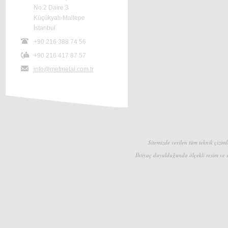
No:2 Daire:3
Küçükyalı-Maltepe
İstanbul
+90 216 388 74 56
+90 216 417 87 57
info@mefmetal.com.tr
Sitemizde verilen tüm teknik çizimle
İhtiyaç duyulduğunda ölçekli resim ve s