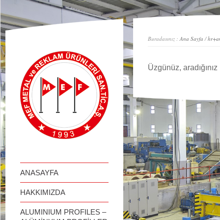
займ онлайн
Buradasınız :
Ana Sayfa
/
hr+am
Üzgünüz, aradığınız 
ANASAYFA
HAKKIMIZDA
ALUMINIUM PROFILES –