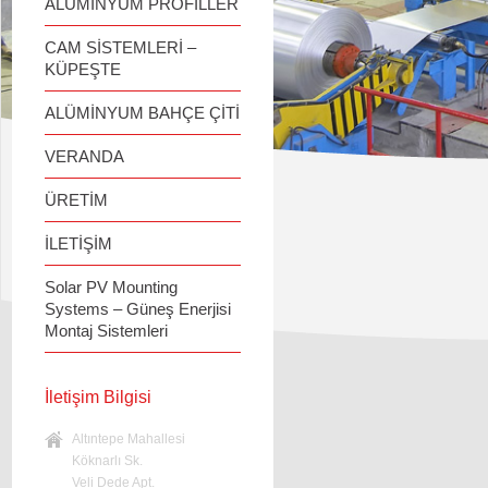
ALÜMİNYUM PROFİLLER
CAM SİSTEMLERİ –
KÜPEŞTE
ALÜMİNYUM BAHÇE ÇİTİ
VERANDA
ÜRETİM
İLETİŞİM
Solar PV Mounting
Systems – Güneş Enerjisi
Montaj Sistemleri
İletişim Bilgisi
Altıntepe Mahallesi
Köknarlı Sk.
Veli Dede Apt.