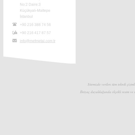
No:2 Daire:3
Küçükyalı-Maltepe
İstanbul
+90 216 388 74 56
+90 216 417 87 57
info@mefmetal.com.tr
Sitemizde verilen tüm teknik çizimle
İhtiyaç duyulduğunda ölçekli resim ve s