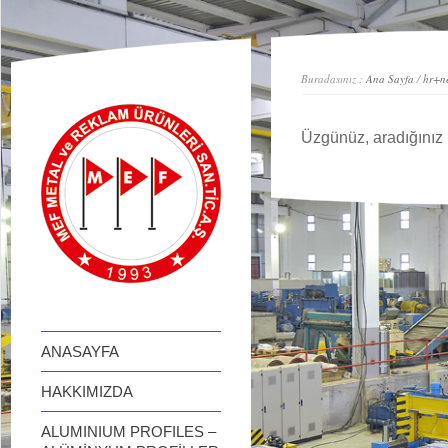
займ онлайн
Buradasınız :
Ana Sayfa
/
hr+ne
Üzgünüz, aradığınız 
ANASAYFA
HAKKIMIZDA
ALUMINIUM PROFILES –