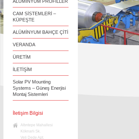
ALÜMİNYUM PROFİLLER
CAM SİSTEMLERİ –
KÜPEŞTE
ALÜMİNYUM BAHÇE ÇİTİ
VERANDA
ÜRETİM
İLETİŞİM
Solar PV Mounting
Systems – Güneş Enerjisi
Montaj Sistemleri
İletişim Bilgisi
Altıntepe Mahallesi
Köknarlı Sk.
Veli Dede Apt.