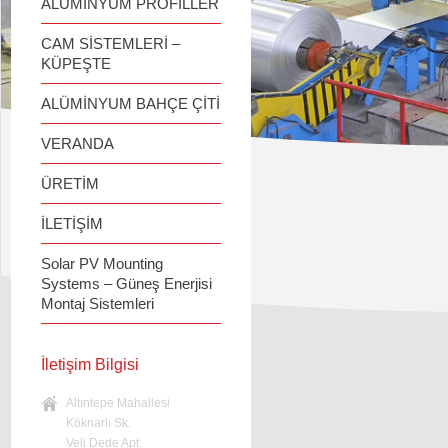
ALÜMİNYUM PROFİLLER
CAM SİSTEMLERİ –
KÜPEŞTE
ALÜMİNYUM BAHÇE ÇİTİ
VERANDA
ÜRETİM
İLETİŞİM
Solar PV Mounting
Systems – Güneş Enerjisi
Montaj Sistemleri
İletişim Bilgisi
Altıntepe Mahallesi
Köknarlı Sk.
Veli Dede Apt.