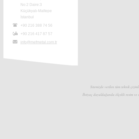
No:2 Daire:3
Küçükyalı-Maltepe
İstanbul
+90 216 388 74 56
+90 216 417 87 57
info@mefmetal.com.tr
Sitemizde verilen tüm teknik çizimle
İhtiyaç duyulduğunda ölçekli resim ve s