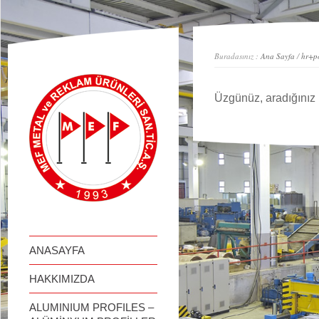
займ онлайн
Buradasınız :
Ana Sayfa
/
hr+po
Üzgünüz, aradığınız 
ANASAYFA
HAKKIMIZDA
ALUMINIUM PROFILES –