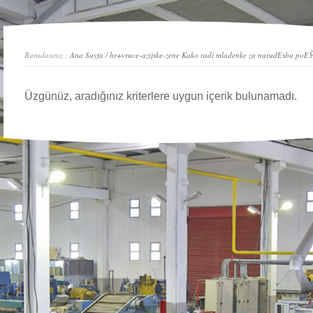
Buradasınız :
Ana Sayfa
/
hr+vruce-azijske-zene Kako radi mladenke za narudЕѕbu poЕЎ
Üzgünüz, aradığınız kriterlere uygun içerik bulunamadı.