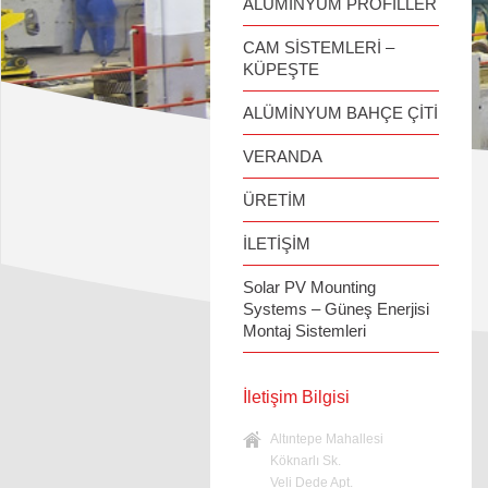
ALÜMİNYUM PROFİLLER
CAM SİSTEMLERİ –
KÜPEŞTE
ALÜMİNYUM BAHÇE ÇİTİ
VERANDA
ÜRETİM
İLETİŞİM
Solar PV Mounting
Systems – Güneş Enerjisi
Montaj Sistemleri
İletişim Bilgisi
Altıntepe Mahallesi
Köknarlı Sk.
Veli Dede Apt.