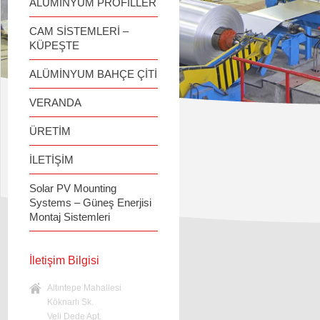
ALÜMİNYUM PROFİLLER
CAM SİSTEMLERİ –
KÜPEŞTE
ALÜMİNYUM BAHÇE ÇİTİ
VERANDA
ÜRETİM
İLETİŞİM
Solar PV Mounting
Systems – Güneş Enerjisi
Montaj Sistemleri
İletişim Bilgisi
Altıntepe Mahallesi
Köknarlı Sk.
Veli Dede Apt.