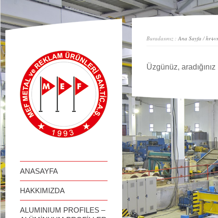
займ онлайн
Buradasınız :
Ana Sayfa
/
hr+vr
Üzgünüz, aradığınız 
ANASAYFA
HAKKIMIZDA
ALUMINIUM PROFILES –