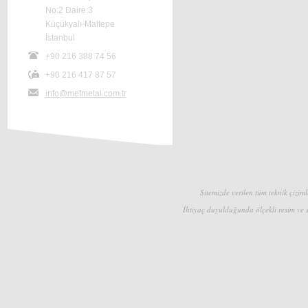
No:2 Daire:3
Küçükyalı-Maltepe
İstanbul
+90 216 388 74 56
+90 216 417 87 57
info@mefmetal.com.tr
Sitemizde verilen tüm teknik çizimle
İhtiyaç duyulduğunda ölçekli resim ve s