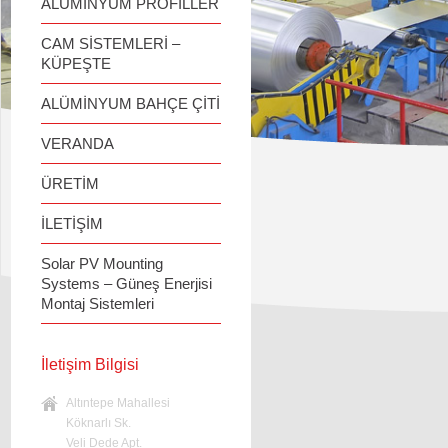
ALÜMİNYUM PROFİLLER
CAM SİSTEMLERİ –
KÜPEŞTE
ALÜMİNYUM BAHÇE ÇİTİ
VERANDA
ÜRETİM
İLETİŞİM
Solar PV Mounting
Systems – Güneş Enerjisi
Montaj Sistemleri
İletişim Bilgisi
Altıntepe Mahallesi
Köknarlı Sk.
Veli Dede Apt.