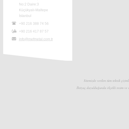
No:2 Daire:3
Küçükyalı-Maltepe
İstanbul
+90 216 388 74 56
+90 216 417 87 57
info@mefmetal.com.tr
Sitemizde verilen tüm teknik çizimle
İhtiyaç duyulduğunda ölçekli resim ve s