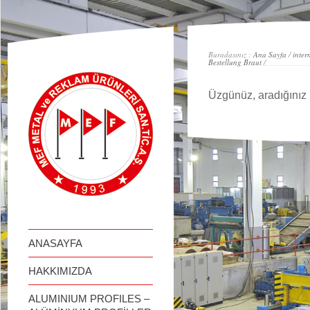
займ онлайн
Buradasınız :
Ana Sayfa
/
inter
Bestellung Braut
/
Üzgünüz, aradığınız 
ANASAYFA
HAKKIMIZDA
ALUMINIUM PROFILES –