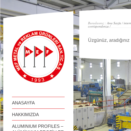
займ онлайн
Buradasınız :
Ana Sayfa
/
inter
corrispondenza
/
Üzgünüz, aradığınız 
ANASAYFA
HAKKIMIZDA
ALUMINIUM PROFILES –