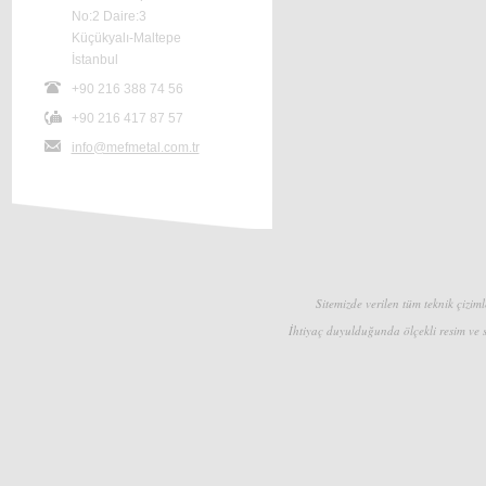
No:2 Daire:3
Küçükyalı-Maltepe
İstanbul
+90 216 388 74 56
+90 216 417 87 57
info@mefmetal.com.tr
Sitemizde verilen tüm teknik çizimle
İhtiyaç duyulduğunda ölçekli resim ve s