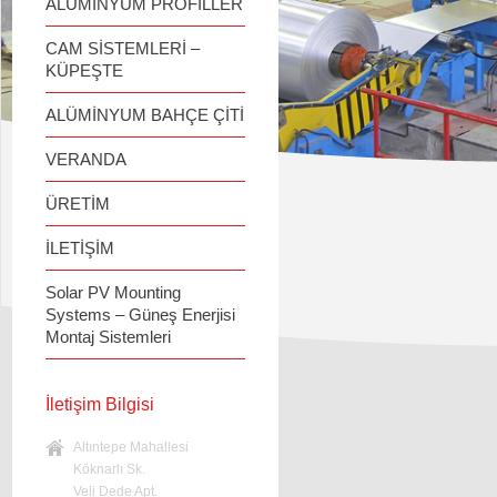
ALÜMİNYUM PROFİLLER
CAM SİSTEMLERİ –
KÜPEŞTE
ALÜMİNYUM BAHÇE ÇİTİ
VERANDA
ÜRETİM
İLETİŞİM
Solar PV Mounting
Systems – Güneş Enerjisi
Montaj Sistemleri
İletişim Bilgisi
Altıntepe Mahallesi
Köknarlı Sk.
Veli Dede Apt.