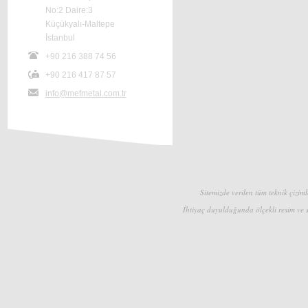
No:2 Daire:3
Küçükyalı-Maltepe
İstanbul
+90 216 388 74 56
+90 216 417 87 57
info@mefmetal.com.tr
Sitemizde verilen tüm teknik çizimle
İhtiyaç duyulduğunda ölçekli resim ve s