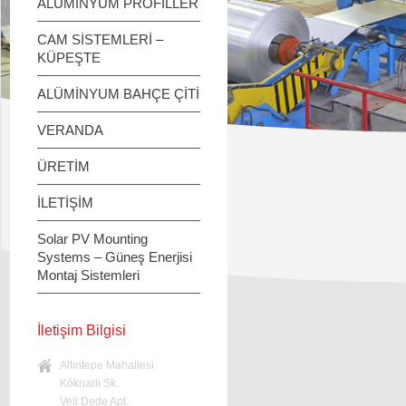
ALÜMİNYUM PROFİLLER
CAM SİSTEMLERİ –
KÜPEŞTE
ALÜMİNYUM BAHÇE ÇİTİ
VERANDA
ÜRETİM
İLETİŞİM
Solar PV Mounting
Systems – Güneş Enerjisi
Montaj Sistemleri
İletişim Bilgisi
Altıntepe Mahallesi
Köknarlı Sk.
Veli Dede Apt.