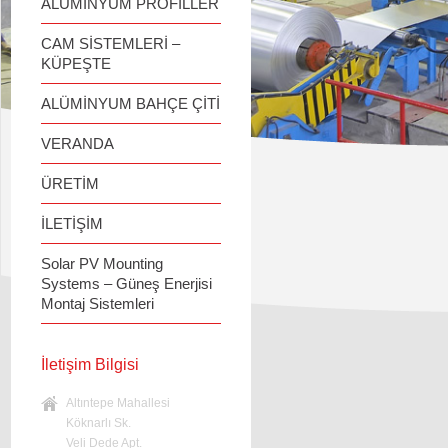
ALÜMİNYUM PROFİLLER
CAM SİSTEMLERİ –
KÜPEŞTE
ALÜMİNYUM BAHÇE ÇİTİ
VERANDA
ÜRETİM
İLETİŞİM
Solar PV Mounting
Systems – Güneş Enerjisi
Montaj Sistemleri
İletişim Bilgisi
Altıntepe Mahallesi
Köknarlı Sk.
Veli Dede Apt.