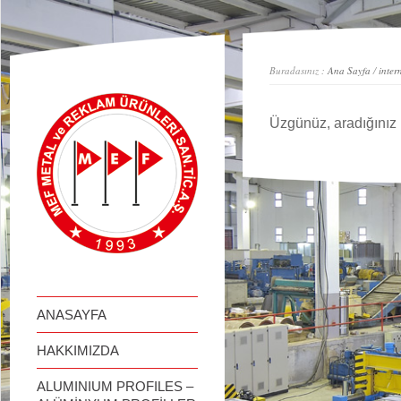
займ онлайн
Buradasınız :
Ana Sayfa
/
inter
Üzgünüz, aradığınız 
ANASAYFA
HAKKIMIZDA
ALUMINIUM PROFILES –