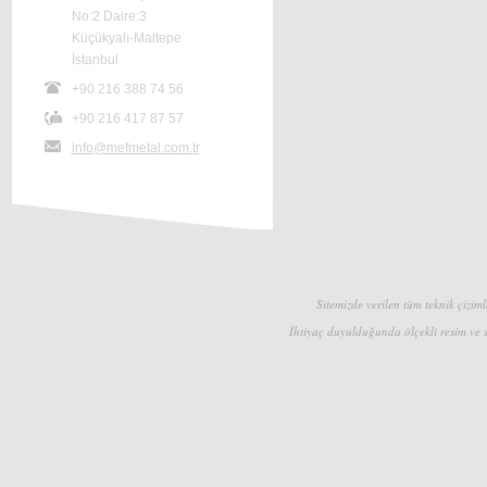
No:2 Daire:3
Küçükyalı-Maltepe
İstanbul
+90 216 388 74 56
+90 216 417 87 57
info@mefmetal.com.tr
Sitemizde verilen tüm teknik çizimle
İhtiyaç duyulduğunda ölçekli resim ve s