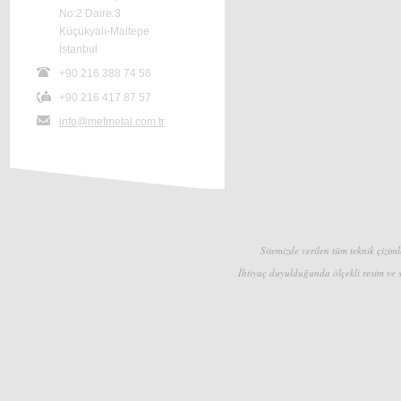
No:2 Daire:3
Küçükyalı-Maltepe
İstanbul
+90 216 388 74 56
+90 216 417 87 57
info@mefmetal.com.tr
Sitemizde verilen tüm teknik çizimle
İhtiyaç duyulduğunda ölçekli resim ve s