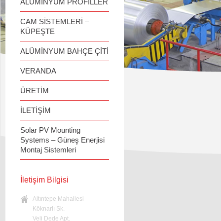
ALÜMİNYUM PROFİLLER
CAM SİSTEMLERİ –
KÜPEŞTE
ALÜMİNYUM BAHÇE ÇİTİ
VERANDA
ÜRETİM
İLETİŞİM
Solar PV Mounting
Systems – Güneş Enerjisi
Montaj Sistemleri
İletişim Bilgisi
Altıntepe Mahallesi
Köknarlı Sk.
Veli Dede Apt.