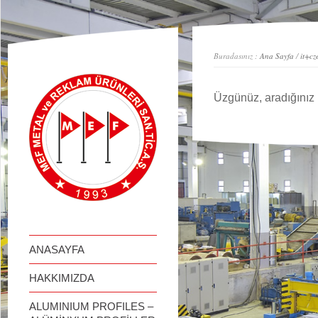
займ онлайн
Buradasınız :
Ana Sayfa
/
it+cz
Üzgünüz, aradığınız 
ANASAYFA
HAKKIMIZDA
ALUMINIUM PROFILES –