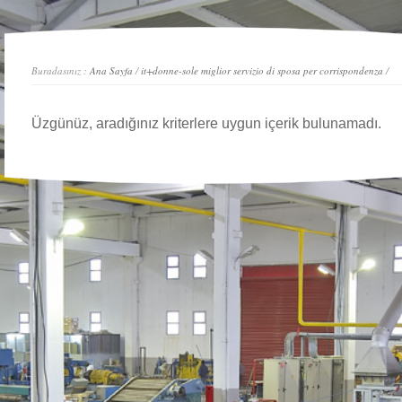
Buradasınız :
Ana Sayfa
/
it+donne-sole miglior servizio di sposa per corrispondenza
/
Üzgünüz, aradığınız kriterlere uygun içerik bulunamadı.