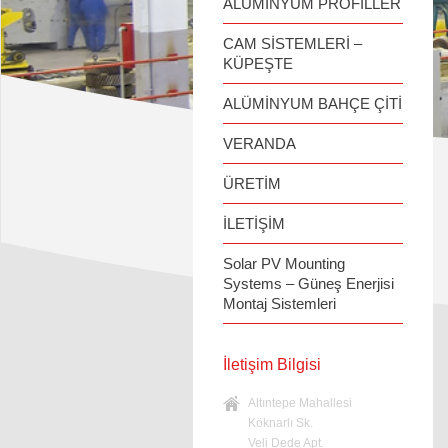
ALÜMİNYUM PROFİLLER
CAM SİSTEMLERİ –
KÜPEŞTE
ALÜMİNYUM BAHÇE ÇİTİ
VERANDA
ÜRETİM
İLETİŞİM
Solar PV Mounting
Systems – Güneş Enerjisi
Montaj Sistemleri
İletişim Bilgisi
Altıntepe Mahallesi
Köknarlı Sk.
Veli Dede Apt.