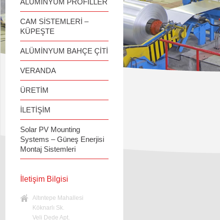
ALÜMİNYUM PROFİLLER
CAM SİSTEMLERİ –
KÜPEŞTE
ALÜMİNYUM BAHÇE ÇİTİ
VERANDA
ÜRETİM
İLETİŞİM
Solar PV Mounting
Systems – Güneş Enerjisi
Montaj Sistemleri
İletişim Bilgisi
Altıntepe Mahallesi
Köknarlı Sk.
Veli Dede Apt.