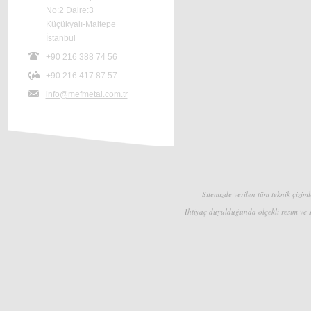
No:2 Daire:3
Küçükyalı-Maltepe
İstanbul
+90 216 388 74 56
+90 216 417 87 57
info@mefmetal.com.tr
Sitemizde verilen tüm teknik çizimle
İhtiyaç duyulduğunda ölçekli resim ve s