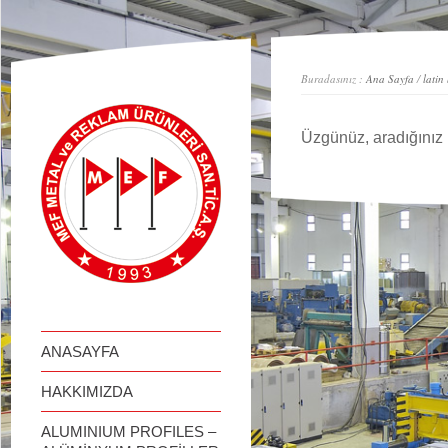
займ онлайн
Buradasınız :
Ana Sayfa
/
latin
Üzgünüz, aradığınız 
ANASAYFA
HAKKIMIZDA
ALUMINIUM PROFILES –