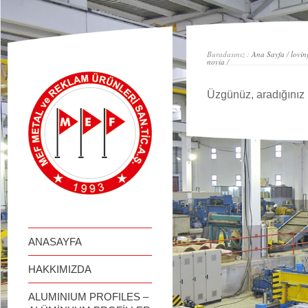
займ онлайн
Buradasınız :
Ana Sayfa
/
lovin
novia
/
Üzgünüz, aradığınız 
ANASAYFA
HAKKIMIZDA
ALUMINIUM PROFILES –