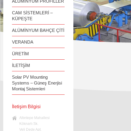
ALÜMİNYUM PROFİLLER
CAM SİSTEMLERİ –
KÜPEŞTE
ALÜMİNYUM BAHÇE ÇİTİ
VERANDA
ÜRETİM
İLETİŞİM
Solar PV Mounting
Systems – Güneş Enerjisi
Montaj Sistemleri
İletişim Bilgisi
Altıntepe Mahallesi
Köknarlı Sk.
Veli Dede Apt.