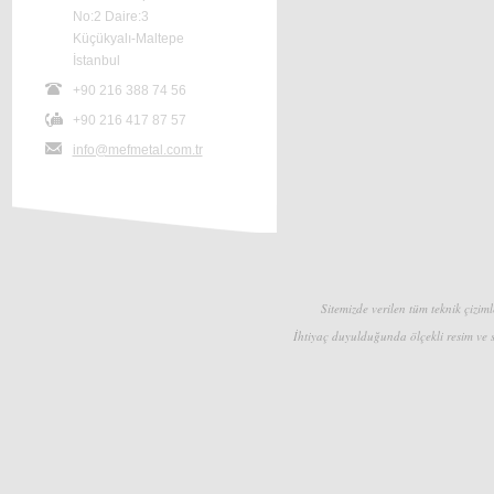
No:2 Daire:3
Küçükyalı-Maltepe
İstanbul
+90 216 388 74 56
+90 216 417 87 57
info@mefmetal.com.tr
Sitemizde verilen tüm teknik çizimle
İhtiyaç duyulduğunda ölçekli resim ve s