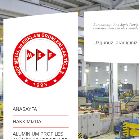
займ онлайн
Buradasınız :
Ana Sayfa
/
lovin
correspondance la plus chaude
Üzgünüz, aradığınız 
ANASAYFA
HAKKIMIZDA
ALUMINIUM PROFILES –