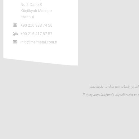
No:2 Daire:3
Küçükyalı-Maltepe
İstanbul
+90 216 388 74 56
+90 216 417 87 57
info@mefmetal.com.tr
Sitemizde verilen tüm teknik çizimle
İhtiyaç duyulduğunda ölçekli resim ve s