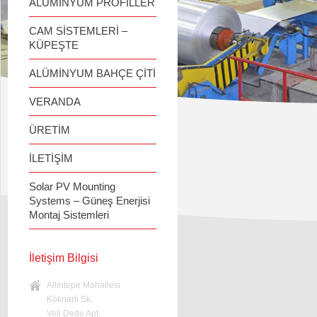
ALÜMİNYUM PROFİLLER
CAM SİSTEMLERİ –
KÜPEŞTE
ALÜMİNYUM BAHÇE ÇİTİ
VERANDA
ÜRETİM
İLETİŞİM
Solar PV Mounting
Systems – Güneş Enerjisi
Montaj Sistemleri
İletişim Bilgisi
Altıntepe Mahallesi
Köknarlı Sk.
Veli Dede Apt.