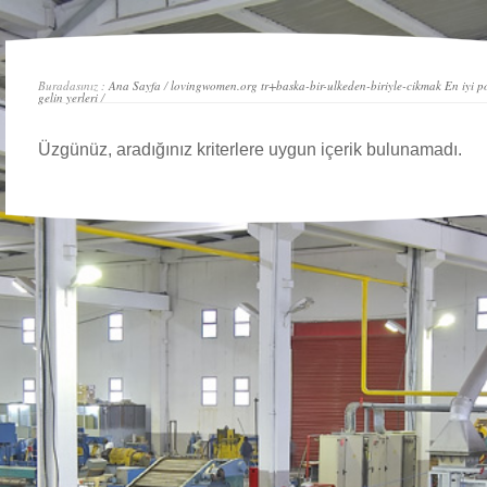
Buradasınız :
Ana Sayfa
/
lovingwomen.org tr+baska-bir-ulkeden-biriyle-cikmak En iyi po
gelin yerleri
/
Üzgünüz, aradığınız kriterlere uygun içerik bulunamadı.