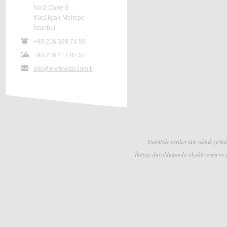
No:2 Daire:3
Küçükyalı-Maltepe
İstanbul
+90 216 388 74 56
+90 216 417 87 57
info@mefmetal.com.tr
Sitemizde verilen tüm teknik çizimle
İhtiyaç duyulduğunda ölçekli resim ve s