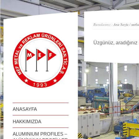
займ онлайн
Buradasınız :
Ana Sayfa
/
моби
Üzgünüz, aradığınız 
ANASAYFA
HAKKIMIZDA
ALUMINIUM PROFILES –