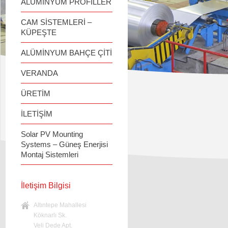
ALÜMİNYUM PROFİLLER
CAM SİSTEMLERİ –
KÜPEŞTE
ALÜMİNYUM BAHÇE ÇİTİ
VERANDA
ÜRETİM
İLETİŞİM
Solar PV Mounting
Systems – Güneş Enerjisi
Montaj Sistemleri
İletişim Bilgisi
Altıntepe Mahallesi
Köknarlı Sk.
Veli Dede Apt.