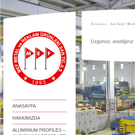
займ онлайн
Buradasınız :
Ana Sayfa
/
Mostb
Üzgünüz, aradığınız 
ANASAYFA
HAKKIMIZDA
ALUMINIUM PROFILES –