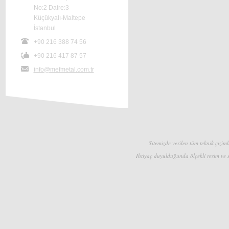
No:2 Daire:3
Küçükyalı-Maltepe
İstanbul
+90 216 388 74 56
+90 216 417 87 57
info@mefmetal.com.tr
Sitemizde verilen tüm teknik çizimle
İhtiyaç duyulduğunda ölçekli resim ve s