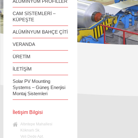
ALÜMİNYUM PROFİLLER
CAM SİSTEMLERİ –
KÜPEŞTE
ALÜMİNYUM BAHÇE ÇİTİ
VERANDA
ÜRETİM
İLETİŞİM
Solar PV Mounting
Systems – Güneş Enerjisi
Montaj Sistemleri
İletişim Bilgisi
Altıntepe Mahallesi
Köknarlı Sk.
Veli Dede Apt.