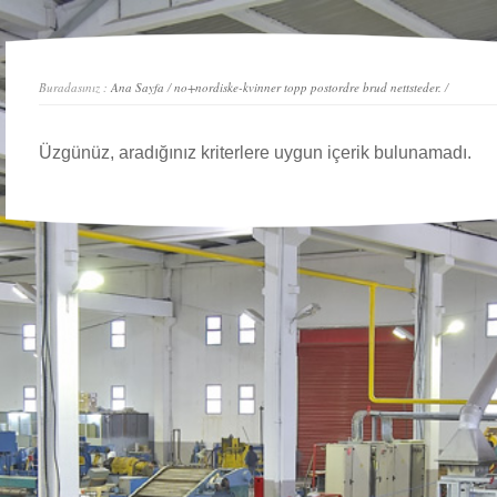
Buradasınız :
Ana Sayfa
/
no+nordiske-kvinner topp postordre brud nettsteder.
/
Üzgünüz, aradığınız kriterlere uygun içerik bulunamadı.