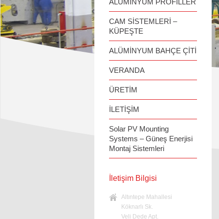
ALÜMİNYUM PROFİLLER
CAM SİSTEMLERİ –
KÜPEŞTE
ALÜMİNYUM BAHÇE ÇİTİ
VERANDA
ÜRETİM
İLETİŞİM
Solar PV Mounting
Systems – Güneş Enerjisi
Montaj Sistemleri
İletişim Bilgisi
Altıntepe Mahallesi
Köknarlı Sk.
Veli Dede Apt.