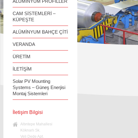
ALÜMİNYUM PROFİLLER
CAM SİSTEMLERİ –
KÜPEŞTE
ALÜMİNYUM BAHÇE ÇİTİ
VERANDA
ÜRETİM
İLETİŞİM
Solar PV Mounting
Systems – Güneş Enerjisi
Montaj Sistemleri
İletişim Bilgisi
Altıntepe Mahallesi
Köknarlı Sk.
Veli Dede Apt.