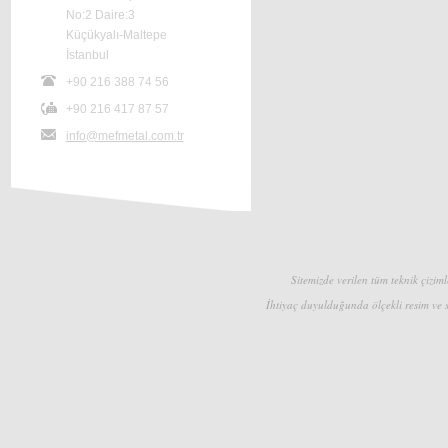
No:2 Daire:3
Küçükyalı-Maltepe
İstanbul
+90 216 388 74 56
+90 216 417 87 57
info@mefmetal.com.tr
Sitemizde verilen tüm teknik çizimle
İhtiyaç duyulduğunda ölçekli resim ve s