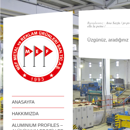
займ онлайн
Buradasınız :
Ana Sayfa
/
pt-pt
elle la peine
/
Üzgünüz, aradığınız 
ANASAYFA
HAKKIMIZDA
ALUMINIUM PROFILES –