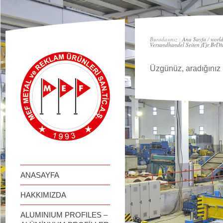
займ онлайн
Buradasınız :
Ana Sayfa
/
world
Versandhandel Seiten fГјr BrГ¤
Üzgünüz, aradığınız 
ANASAYFA
HAKKIMIZDA
ALUMINIUM PROFILES –