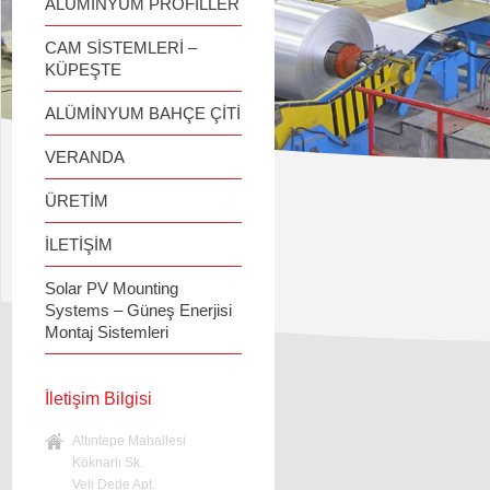
ALÜMİNYUM PROFİLLER
CAM SİSTEMLERİ –
KÜPEŞTE
ALÜMİNYUM BAHÇE ÇİTİ
VERANDA
ÜRETİM
İLETİŞİM
Solar PV Mounting
Systems – Güneş Enerjisi
Montaj Sistemleri
İletişim Bilgisi
Altıntepe Mahallesi
Köknarlı Sk.
Veli Dede Apt.