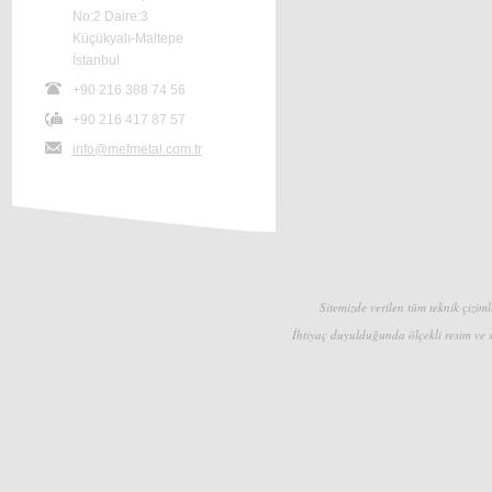
No:2 Daire:3
Küçükyalı-Maltepe
İstanbul
+90 216 388 74 56
+90 216 417 87 57
info@mefmetal.com.tr
Sitemizde verilen tüm teknik çizimle
İhtiyaç duyulduğunda ölçekli resim ve s