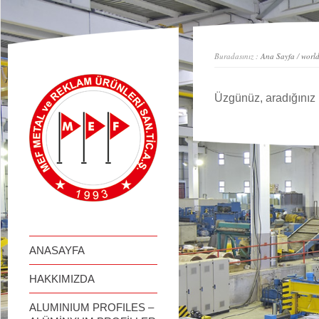
займ онлайн
Buradasınız :
Ana Sayfa
/
world
Üzgünüz, aradığınız 
ANASAYFA
HAKKIMIZDA
ALUMINIUM PROFILES –