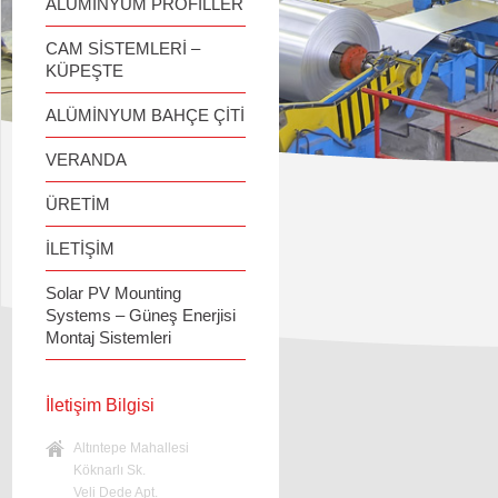
ALÜMİNYUM PROFİLLER
CAM SİSTEMLERİ –
KÜPEŞTE
ALÜMİNYUM BAHÇE ÇİTİ
VERANDA
ÜRETİM
İLETİŞİM
Solar PV Mounting
Systems – Güneş Enerjisi
Montaj Sistemleri
İletişim Bilgisi
Altıntepe Mahallesi
Köknarlı Sk.
Veli Dede Apt.