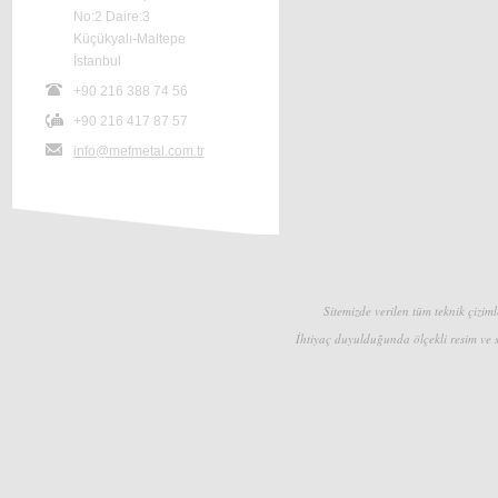
No:2 Daire:3
Küçükyalı-Maltepe
İstanbul
+90 216 388 74 56
+90 216 417 87 57
info@mefmetal.com.tr
Sitemizde verilen tüm teknik çizimle
İhtiyaç duyulduğunda ölçekli resim ve s