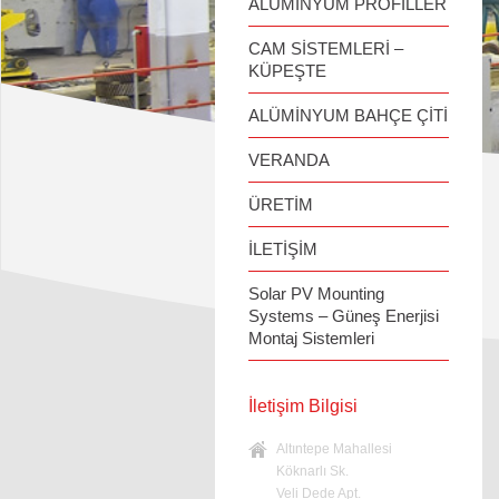
ALÜMİNYUM PROFİLLER
CAM SİSTEMLERİ –
KÜPEŞTE
ALÜMİNYUM BAHÇE ÇİTİ
VERANDA
ÜRETİM
İLETİŞİM
Solar PV Mounting
Systems – Güneş Enerjisi
Montaj Sistemleri
İletişim Bilgisi
Altıntepe Mahallesi
Köknarlı Sk.
Veli Dede Apt.