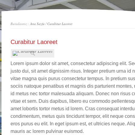
Buradasınız :
Ana Sayfa
/
Curabitur Laoreet
Curabitur Laoreet
Lorem ipsum dolor sit amet, consectetur adipiscing elit. Sed
justo dui, sit amet dignissim risus. Integer pretium urna i
vitae magna quis purus consectetur tempus. In pretium su
sociis natoque penatibus et magnis dis parturient montes, 
id metus nec tortor malesuada aliquam. Donec non risus cu
vitae et sem. Duis dapibus, libero eu commodo pellentesque
amet lobortis tortor metus id lorem. Cras consequat interdum
condimentum, metus quis tincidunt tempor, elit neque conse
eros purus eu elit. In eget ipsum est, et ultricies neque. Al
mauris ac lorem pulvinar euismod.