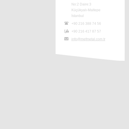
No:2 Daire:3
Küçükyalı-Maltepe
İstanbul
+90 216 388 74 56
+90 216 417 87 57
info@mefmetal.com.tr