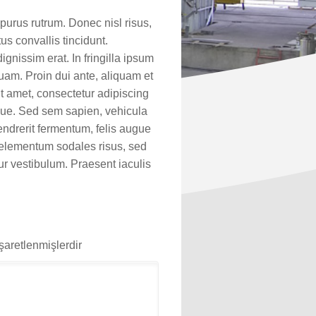
purus rutrum. Donec nisl risus,
s convallis tincidunt.
gnissim erat. In fringilla ipsum
quam. Proin dui ante, aliquam et
it amet, consectetur adipiscing
que. Sed sem sapien, vehicula
hendrerit fermentum, felis augue
 elementum sodales risus, sed
ur vestibulum. Praesent iaculis
işaretlenmişlerdir