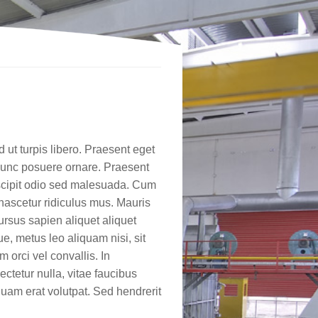
 ut turpis libero. Praesent eget
d nunc posuere ornare. Praesent
scipit odio sed malesuada. Cum
nascetur ridiculus mus. Mauris
rsus sapien aliquet aliquet
, metus leo aliquam nisi, sit
 orci vel convallis. In
ctetur nulla, vitae faucibus
iquam erat volutpat. Sed hendrerit