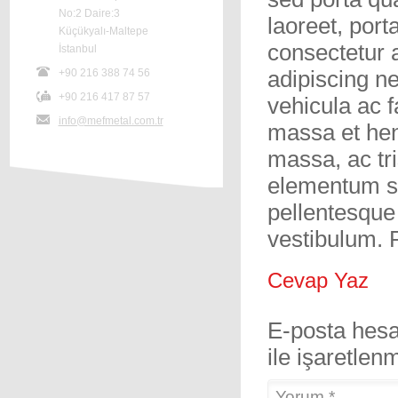
No:2 Daire:3
laoreet, port
Küçükyalı-Maltepe
consectetur 
İstanbul
+90 216 388 74 56
adipiscing n
+90 216 417 87 57
vehicula ac fa
info@mefmetal.com.tr
massa et hen
massa, ac tr
elementum sod
pellentesque
vestibulum. P
Cevap Yaz
E-posta hes
ile işaretlenm