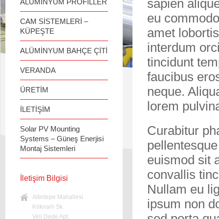
sapien alique
ALÜMİNYUM PROFİLLER
eu commodo p
CAM SİSTEMLERİ –
amet loborti
KÜPEŞTE
interdum orc
ALÜMİNYUM BAHÇE ÇİTİ
tincidunt tem
VERANDA
faucibus eros
neque. Aliqu
ÜRETİM
lorem pulvin
İLETİŞİM
Curabitur pha
Solar PV Mounting
Systems – Güneş Enerjisi
pellentesque 
Montaj Sistemleri
euismod sit 
convallis tin
İletişim Bilgisi
Nullam eu lig
Altıntepe Mahallesi
ipsum non dol
Köknarlı Sk.
sed porta qu
Veli Dede Apt.