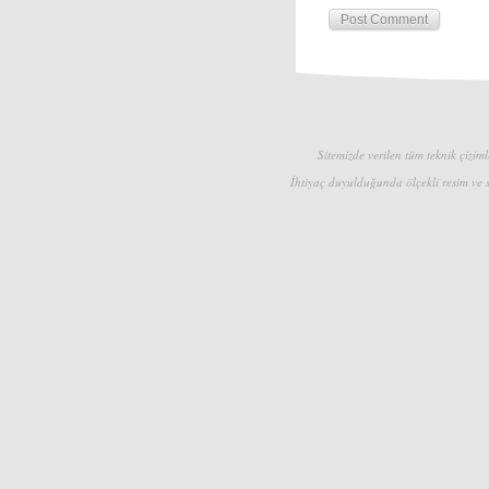
Sitemizde verilen tüm teknik çizimle
İhtiyaç duyulduğunda ölçekli resim ve s