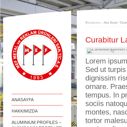
займ онлайн
Buradasınız :
Ana Sayfa
/
Curab
Curabitur L
Lorem ipsum d
Sed ut turpis
dignissim ri
ornare. Prae
tempus. In p
ANASAYFA
sociis natoqu
montes, nasc
HAKKIMIZDA
tortor males
ALUMINIUM PROFILES –