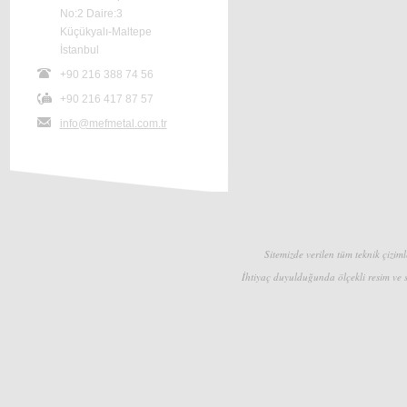
No:2 Daire:3
Küçükyalı-Maltepe
İstanbul
+90 216 388 74 56
+90 216 417 87 57
info@mefmetal.com.tr
Sitemizde verilen tüm teknik çizimle
İhtiyaç duyulduğunda ölçekli resim ve s