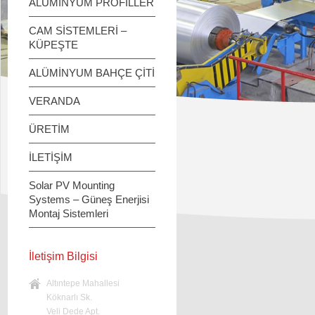
ALÜMİNYUM PROFİLLER
CAM SİSTEMLERİ –
KÜPEŞTE
ALÜMİNYUM BAHÇE ÇİTİ
VERANDA
ÜRETİM
İLETİŞİM
Solar PV Mounting
Systems – Güneş Enerjisi
Montaj Sistemleri
İletişim Bilgisi
Altıntepe Mahallesi
Köknarlı Sk.
Veli Dede Apt.