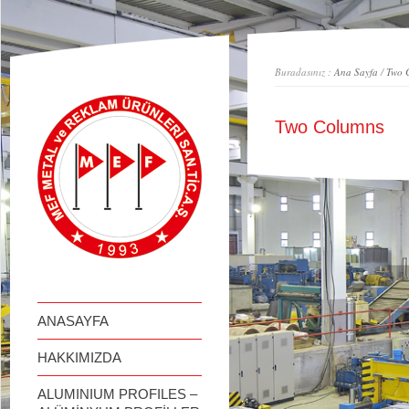
займ онлайн
Buradasınız :
Ana Sayfa
/
Two 
Two Columns
ANASAYFA
HAKKIMIZDA
ALUMINIUM PROFILES –